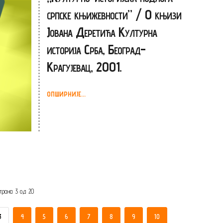
српске књижевности” / О књизи
Јована Деретића Културна
историја Срба, Београд-
Крагујевац, 2001.
ОПШИРНИЈЕ...
трана 3 од 20
3
4
5
6
7
8
9
10