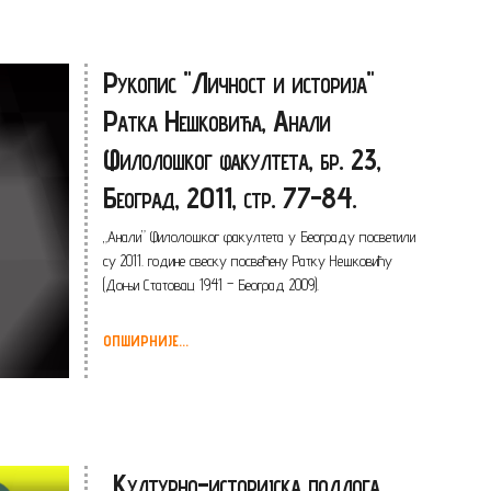
Рукопис "Личност и историја"
Ратка Нешковића, Анали
Филолошког факултета, бр. 23,
Београд, 2011, стр. 77-84.
„Анали” Филолошког факултета у Београду посветили
су 2011. године свеску посвећену Ратку Нешковићу
(Доњи Статовац 1941 – Београд 2009).
ОПШИРНИЈЕ...
„Културно-историјска подлога