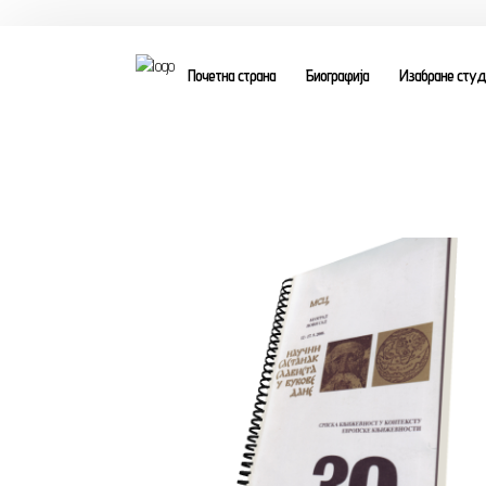
Почетна страна
Биографија
Изабране студи
Почетна страна
Биографија
Књиге
Поезија и проза
Изабране студије, чланци, записи
Press clipping
Сећања, људи, догађаји
Контакт