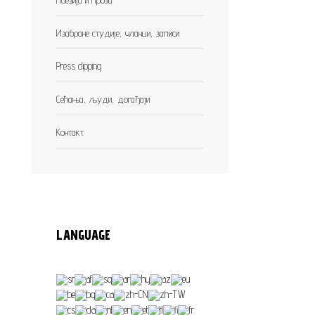
Изабране студије, чланци, записи
Press clipping
Сећања, људи, догађаји
Контакт
LANGUAGE