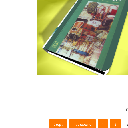
С
Старт
Претходна
1
2