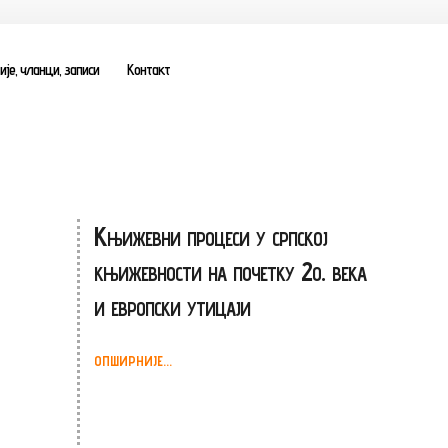
је, чланци, записи
Контакт
Књижевни процеси у српској
књижевности на почетку 2о. века
и европски утицаји
ОПШИРНИЈЕ...