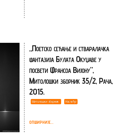
„Поетско сећање и стваралачка
фантазија Булата Окуџаве у
посвети Франсоа Вијону”,
Митолошки зборник 35/2, Рача,
2015.
Митолошки зборник
Наслеђе
ОПШИРНИЈЕ...