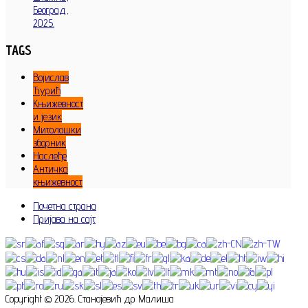
Београд,
2025.
TAGS
Војислав
Ђурић
Књижевност
и језик
Митолошки
зборник
Наслеђе
Античка
књижевност
Почетна страна
Пријава на сајт
Copyright © 2026. Станојевић др Малиша