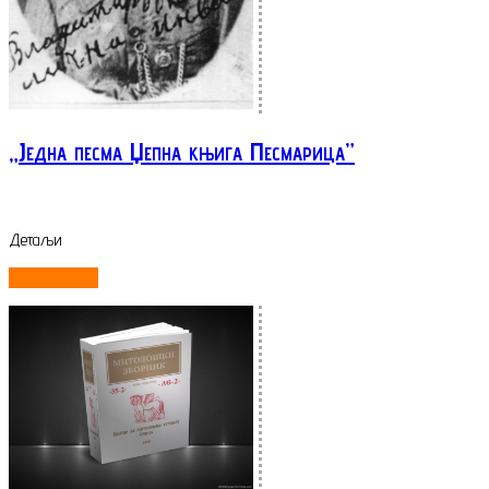
„Једна песма Џепна књига Песмарица”
Детаљи
ОПШИРНИЈЕ...