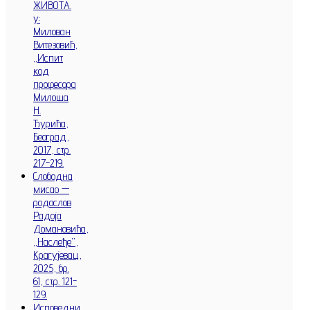
ЖИВОТА.
у:
Милован
Витезовић,
„Испит
код
професора
Милоша
Н.
Ђурића,
Београд,
2017, стр.
217-219.
Слободна
мисао —
родослов
Радоја
Домановића,
„Наслеђе”,
Крагујевац,
2025, бр.
61, стр. 121-
129.
Исповедни