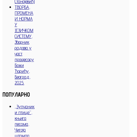
Станојевић]
ТВОРБА,
ПРОМЕНА
И НОРМА
У
ЈЕЗИЧКОМ
СИСТЕМУ,
Зборник
радова у
част
професору
Божи
Ћорићу,
Београд,
2025.
ПОПУЛАРНО
„Зупчаник
и птице”,
књига
песама,
Чигоја
штампа,