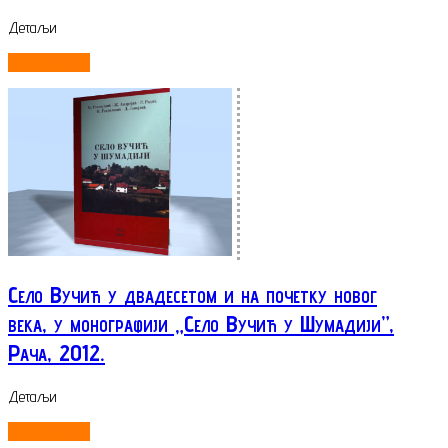
Детаљи
ОПШИРНИЈЕ...
Село Вучић у двадесетом и на почетку новог
века, у монографији „Село Вучић у Шумадији”,
Рача, 2012.
Детаљи
ОПШИРНИЈЕ...