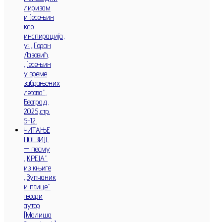
лиризам
и Јесењин
као
инспирација,
у: „Горан
Лазовић,
„Јесењин
у време
забрањених
летова”,
Београд,
2025,стр.
5-12.
ЧИТАЊЕ
ПОЕЗИЈЕ
— песму
„КРЕЈА”
из књиге
„Зупчаник
и птице”
гвоори
аутор
[Малиша