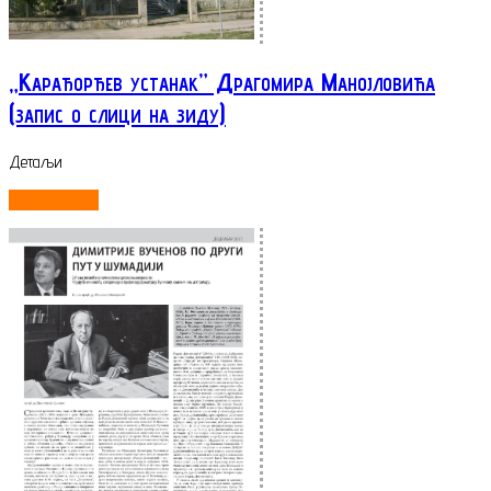
„Карађорђев устанак” Драгомира Манојловића
(запис о слици на зиду)
Детаљи
ОПШИРНИЈЕ...