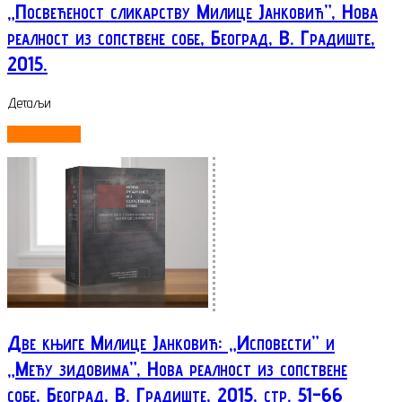
„Посвећеност сликарству Милице Јанковић”, Нова
реалност из сопствене собе, Београд, В. Градиште,
2015.
Детаљи
ОПШИРНИЈЕ...
Две књиге Милице Јанковић: „Исповести” и
„Међу зидовима”, Нова реалност из сопствене
собе, Београд, В. Градиште, 2015, стp. 51-66