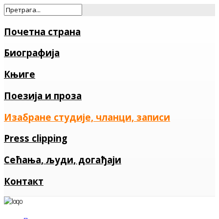
Почетна страна
Биографија
Књиге
Поезија и проза
Изабране студије, чланци, записи
Press clipping
Сећања, људи, догађаји
Контакт