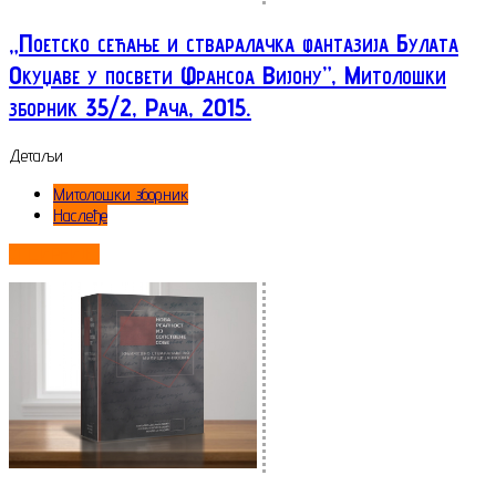
„Поетско сећање и стваралачка фантазија Булата
Окуџаве у посвети Франсоа Вијону”, Митолошки
зборник 35/2, Рача, 2015.
Детаљи
Митолошки зборник
Наслеђе
ОПШИРНИЈЕ...