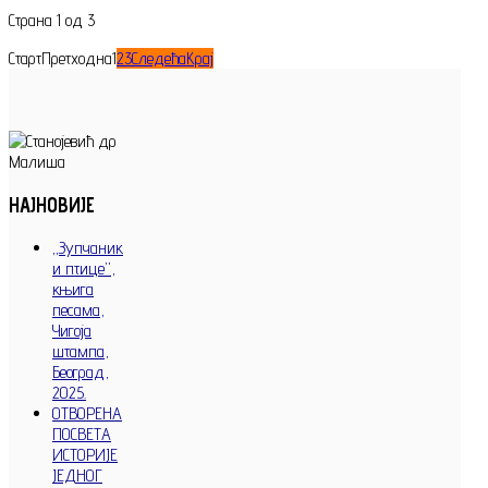
Страна 1 од 3
Старт
Претходна
1
2
3
Следећа
Крај
НАЈНОВИЈЕ
„Зупчаник
и птице”,
књига
песама,
Чигоја
штампа,
Београд,
2025.
ОТВОРЕНА
ПОСВЕТА
ИСТОРИЈЕ
ЈЕДНОГ