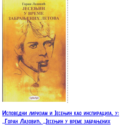
Исповедни лиризам и Јесењин као инспирација, у:
„Горан Лазовић, „Јесењин у време забрањених