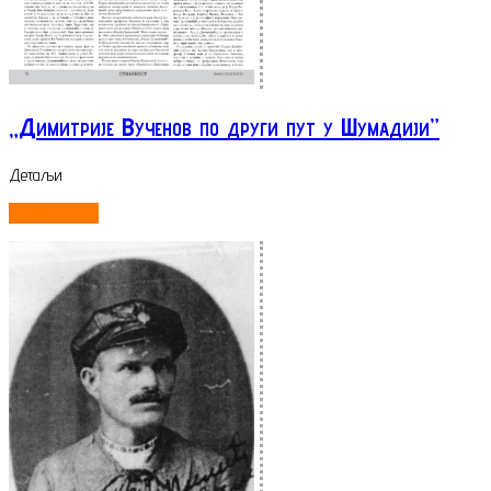
„Димитрије Вученов по други пут у Шумадији”
Детаљи
ОПШИРНИЈЕ...