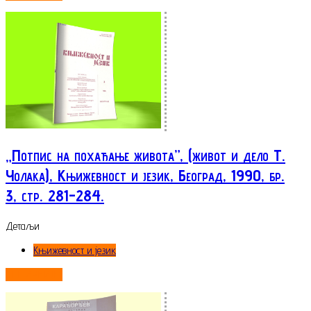
„Потпис на похађање живота”, (живот и дело Т.
Чолака), Књижевност и језик, Београд, 1990, бр.
3, стр. 281-284.
Детаљи
Књижевност и језик
ОПШИРНИЈЕ...