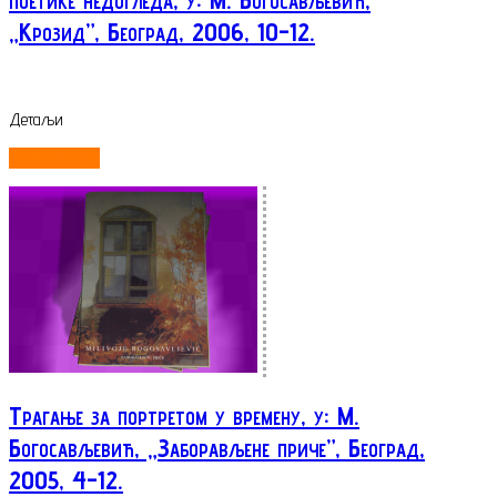
„Крозид”, Београд, 2006, 10-12.
Детаљи
ОПШИРНИЈЕ...
Трагање за портретом у времену, у: М.
Богосављевић, „Заборављене приче”, Београд,
2005, 4-12.