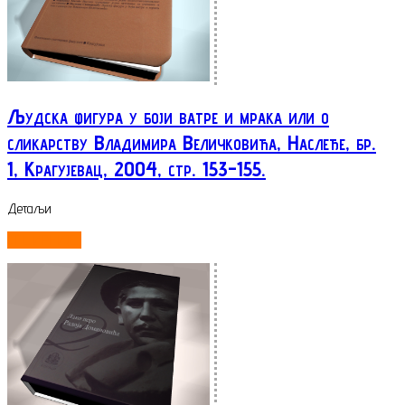
Људска фигура у боји ватре и мрака или о
сликарству Владимира Величковића, Наслеђе, бр.
1, Крагујевац, 2004, стр. 153-155.
Детаљи
ОПШИРНИЈЕ...