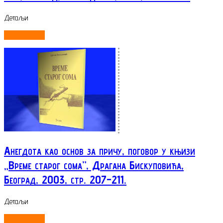
Детаљи
ОПШИРНИЈЕ...
Анегдота као основ за причу, поговор у књизи
„Време старог сома”, Драгана Бискуповића,
Београд, 2003, стр. 207-211.
Детаљи
ОПШИРНИЈЕ...