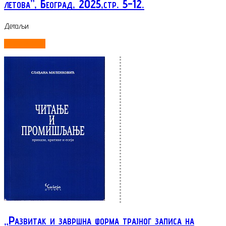
летова”, Београд, 2025,стр. 5-12.
Детаљи
ОПШИРНИЈЕ...
„Развитак и завршна форма трајног записа на