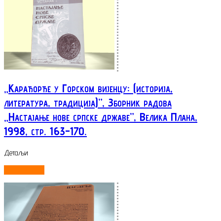
„Карађорђе у Горском вијенцу: (историја,
литература, традиција)”, Зборник радова
„Настајање нове српске државе”, Велика Плана,
1998, стр. 163-170.
Детаљи
ОПШИРНИЈЕ...