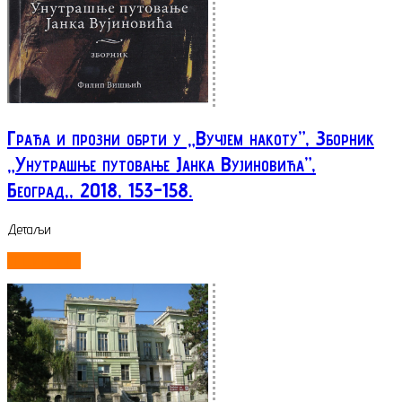
Грађа и прозни обрти у „Вучјем накоту”, Зборник
„Унутрашње путовање Јанка Вујиновића”,
Београд,, 2018, 153-158.
Детаљи
ОПШИРНИЈЕ...