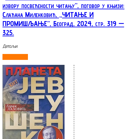
извору посвећености читању”, поговор у књизи:
Слађана Миленковић, „ЧИТАЊЕ И
ПРОМИШЉАЊЕ”, Београд, 2024, стр. 319 —
325.
Детаљи
ОПШИРНИЈЕ...