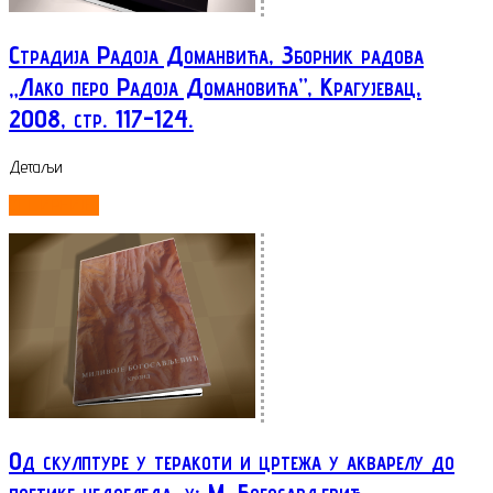
Страдија Радоја Доманвића, Зборник радова
„Лако перо Радоја Домановића”, Крагујевац,
2008, стр. 117-124.
Детаљи
ОПШИРНИЈЕ...
Од скулптуре у теракоти и цртежа у акварелу до
поетике недогледа, у: М. Богосављевић,