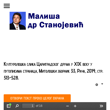
Почетна страна
Биографија
Књиге
Поезија и проза
Културолошка слика Цариградског друма у XIX веку у
Изабране студије, чланци,
путописима странаца, Митолошки зборник 33, Рача, 2014, стр.
записи
513-528.
Press clipping
Сећања, људи, догађаји
ОТВОРИ ТЕКСТ ПРЕКО ЦЕЛОГ ЕКРАНА
Контакт