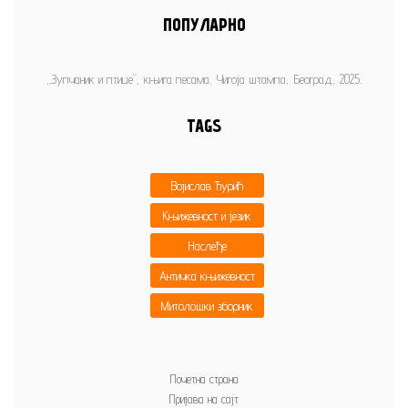
ПОПУЛАРНО
„Зупчаник и птице”, књига песама, Чигоја штампа, Београд, 2025.
TAGS
Војислав Ђурић
Књижевност и језик
Наслеђе
Античка књижевност
Митолошки зборник
Почетна страна
Пријава на сајт