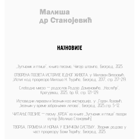
НАЈНОВИЈЕ
„Зупчаник и птице”, књига песама, Чигоја штампа, Београд, 2025.
ОТВОРЕНА ПОСВЕТА ИСТОРИЈЕ ЈЕДНОГ ЖИВОТА. у: Милован Витезовић,
„Испит код професора Милоша Н. Ђурића, Београд, 2017, стр. 217-219.
Слободна мисао — родослов Радоја Домановића, „Наслеђе”,
Крагујевац, 2025, бр. 61, стр. 121-129.
Исповедни лиризам и Јесењин као инспирација, у: „Горан Лазовић,
„Јесењин у време забрањених летова”, Београд, 2025,стр. 5-12.
ЧИТАЊЕ ПОЕЗИЈЕ — песму „КРЕЈА” из књиге „Зупчаник и птице” гвоори
аутор [Малиша Станојевић]
ТВОРБА, ПРОМЕНА И НОРМА У ЈЕЗИЧКОМ СИСТЕМУ, Зборник радова у
част професору Божи Ћорићу, Београд, 2025.