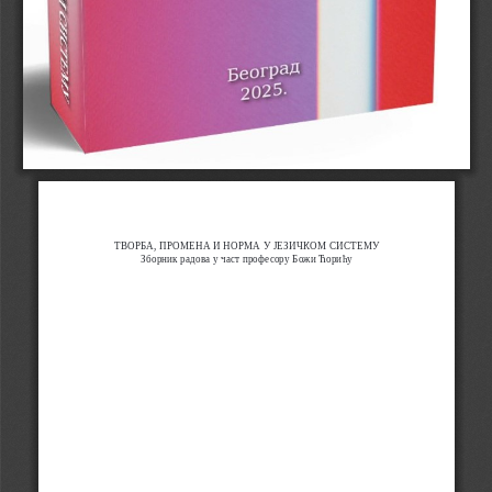
ТВОРБА, ПРОМЕНА И НОРМА У ЈЕЗИЧКОМ СИСТЕМУ
Зборник радова у част професору Божи Ћорићу