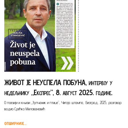
ЖИВОТ ЈЕ НЕУСПЕЛА ПОБУНА, интервју у
недељнику „Експрес”, 8. август 2025. године.
О поезији и књизи „Зупчаник и птице”, Чигоја штампа, Београд, 2025, разговор
водио Срећко Миловановић
ОПШИРНИЈЕ...