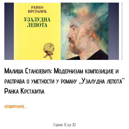
Малиша Станојевић: Модернизам композиције и
расправа о уметности у роману „Узалудна лепота”
Ранка Крстајића
ОПШИРНИЈЕ...
Страна 12 од 20