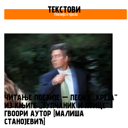
ТЕКСТОВИ
Поезија и проза
ЧИТАЊЕ ПОЕЗИЈЕ — ПЕСМУ „КРЕЈА”
ИЗ КЊИГЕ „ЗУПЧАНИК И ПТИЦЕ”
ГВООРИ АУТОР [МАЛИША
СТАНОЈЕВИЋ]