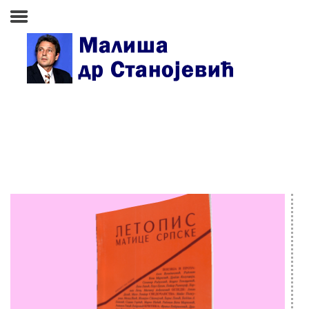
Почетна страна
Биографија
Књиге
Поезија и проза
Изабране студије, чланци,
записи
Press clipping
Сећања, људи, догађаји
Контакт