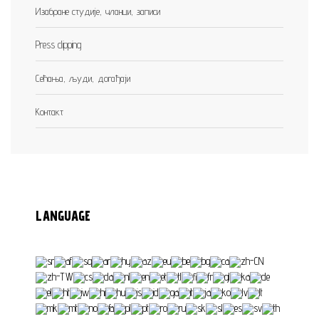
Изабране студије, чланци, записи
Press clipping
Сећања, људи, догађаји
Контакт
LANGUAGE