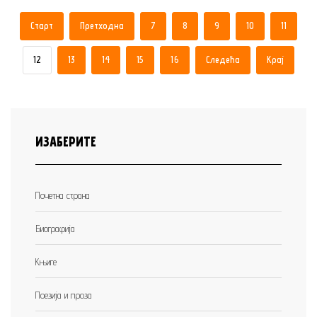
Старт
Претходна
7
8
9
10
11
12
13
14
15
16
Следећа
Крај
ИЗАБЕРИТЕ
Почетна страна
Биографија
Књиге
Поезија и проза