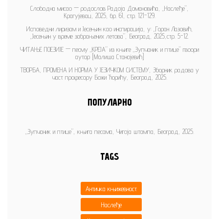
Слободна мисао — родослов Радоја Домановића, „Наслеђе”,
Крагујевац, 2025, бр. 61, стр. 121-129.
Исповедни лиризам и Јесењин као инспирација, у: „Горан Лазовић,
„Јесењин у време забрањених летова”, Београд, 2025,стр. 5-12.
ЧИТАЊЕ ПОЕЗИЈЕ — песму „КРЕЈА” из књиге „Зупчаник и птице” гвоори
аутор [Малиша Станојевић]
ТВОРБА, ПРОМЕНА И НОРМА У ЈЕЗИЧКОМ СИСТЕМУ, Зборник радова у
част професору Божи Ћорићу, Београд, 2025.
ПОПУЛАРНО
„Зупчаник и птице”, књига песама, Чигоја штампа, Београд, 2025.
TAGS
Античка књижевност
Наслеђе