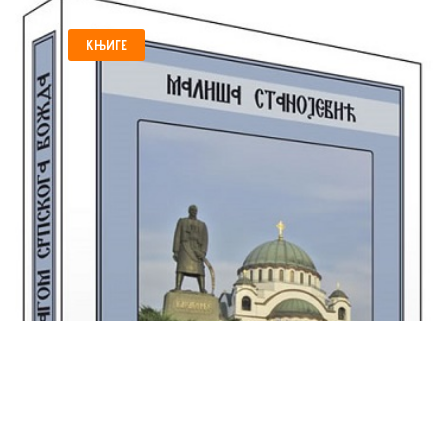
КЊИГЕ
„ТРАГОМ СРПСКОГА
ВОЖДА” ,КЊИГА О
КАРАЂОРЂУ, БЕОГРАД,...