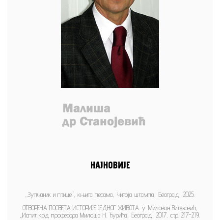
НАЈНОВИЈЕ
„Зупчаник и птице”, књига песама, Чигоја штампа, Београд, 2025.
ОТВОРЕНА ПОСВЕТА ИСТОРИЈЕ ЈЕДНОГ ЖИВОТА. у: Милован Витезовић,
„Испит код професора Милоша Н. Ђурића, Београд, 2017, стр. 217-219.