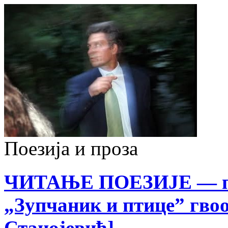
Поезија и проза
ЧИТАЊЕ ПОЕЗИЈЕ — пе
„Зупчаник и птице” гво
Станојевић]