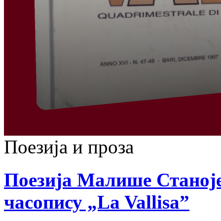
Поезија и проза
Поезија Малише Станоје
часопису „La Vallisa”