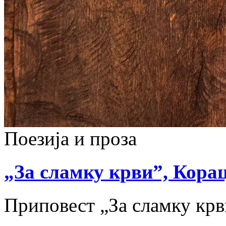
Поезија и проза
„За сламку крви”, Кораци
Приповест „За сламку кр