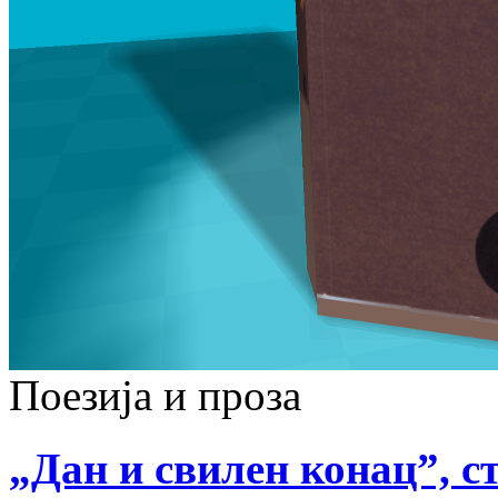
Поезија и проза
„Дан и свилен конац”, ст