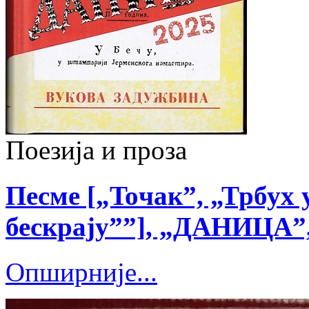
Поезија и проза
Песме [„Toчак”, „Трбух 
бескрају””], „ДАНИЦА”, 
Опширније...