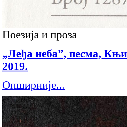
Поезија и проза
„Леђа неба”, песма, Књи
2019.
Опширније...